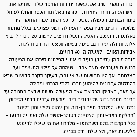
הכוח התוקף השיב אש. כאשר יחידות החיפוי שלו השתיקו את
האש העזה, חדרו היחידות הפורצות אל תוך הכפר והחלו לפעול
בתוך הבתים. הפעולה נמשכה כ- 30 דקות. לכוח התוקף היו
שלושה הרוגים, מבין מפקדי הפעולה, ושני פצועים. בגלל מחסור
באלונקות התעכבה הנסיגה ונשלחו רצים ליישוב נשר, כדי להביא
אלונקות ולהזעיק רכב פינוי. בשעה 05:30 חזר הכוח ליגור.
אבידות האויב - למעלה מ- 60 הרוגים.
פנחס זוסמן (‘סיקו’) מעיד כי אנשי הפלמ”ח סיכמו את הפעולה
ברגשות מעורבים: מצד אחד - שימחה על מילוי המשימה ועל
הצלחתה, אך היו תחושות של אי נחת, בעיקר בקרב קבוצות שבאו
בהחלטה עקרונית להימנע מהרג בלתי הכרחי ומביזה.
עם זאת, הצדיקו הכל את עצם הפעולה, משום שבאה בתגובה על
הריגת מספר גדול של יהודים בידי פורעים ערבים בבתי הזיקוק.
נפלו: איש הפלמ”ח חיים בן-דור, וכן עמוס גלילי וחנן זלינגר.
*מחלקת רמת-יוחנן הצטיינה בטוהר-הנשק שלה ואנשיה נמנעו -
בכל הקרבות בהם השתתפו - מלהרוג את מי שיכלו להימנע
מלעשות זאת, ולא שלחו ידם בביזה.