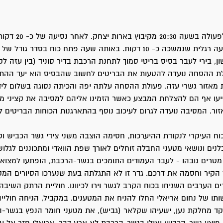
הלוחמים יצאו לפעולה בשעה 0
החל הכוח בתנועה רגלית שנמשכה כ- 10 דקות. באותה שעה פתח כוח בסדר גודל 
ן, בירי לעבר בסיס בריטי סמוך לתחנת הרכבת בדיר סוניד (בין עזה לק
ולת ההסחה נועדה להטעות את הבריטים לחשוב שהבסיס הוא יעד ההתק
 מאזור גשרי עזה. פעולת ההסחה עלתה יפה והכיתה נסוגה בשלום ליד
סייעו אף הם להצלחת המבצע כאשר הזמינו אליהם למסיבה את קציני 
זור. המסיבה נועדה לגרום לעיכוב נוסף בהתארגנות הכוחות הבריטים ל
כוח העיקרי לנקודת ההיערכות, חסימה הוצבה משני צידי גשר הכביש וק
לנים ונושאי מטעני החבלה זוחלים לאורך שפת הוואדי ומתכוננים לגלוש
טרים גובהו - לעבר העמודים התומכים בגשר-הרכבת, הופתעו למצוא 
הקיר וחסמה את דרכם. גדר זו לא התגלתה בעת שנערכו הסיורים המק
ם הערבים השגיחו בכוח הקרב לגשר וירו לכיוונו. חוליית הרתק השיב
תו של נחום אריאלי החלו להניח את המטענים. במקביל, הניחה חוליי
ד מחלקת נען, ישעיהו שקלאר (גביש), את מטעני חומר הנפץ בגשר-ה