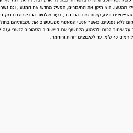
פוצץ גשר-הכביש ואילו בגשר-הרכבת לא ארע דבר. אריאלי חזר אל ע
י המטען. הוא תיקן את החיבורים, הפעיל מחדש את המטען, וגם גשר
הפיצוצים נפגע קשות גשר-הרכבת , בעוד שלגשר הכביש נגרם נזק בינו
קום ללא נפגעים, כאשר אנשי המאסף מטשטשים את עקבותיהם בחול
 על איתור הכוח ולהימנע מלחשוף את היישובים הסמוכים לגשרי עזה ל
וצים דורות ורוחמה.