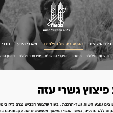
פלוגות המחץ של ההגנה
 בית הפלמ"ח
ההסטוריה של הפלמ"ח
מאגרי מידע
חברי 
ר תולדות הפלמ"ח
מושגים
מפקדי הפלמ"ח
יחידות הפלמ"ח
המנון הפל
 פיצוץ גשרי עזה
צים נפגע קשות גשר-הרכבת , בעוד שלגשר הכביש נגרם נזק בינוני
קום ללא נפגעים, כאשר אנשי המאסף מטשטשים את עקבותיהם בח