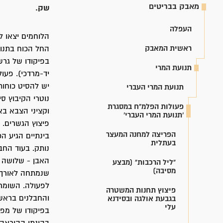
מאבק בבריטים
שק.
העפלה
ראשית המאבק
בפיקודו של גרשו
תנועת המרי
יד-מרדכי). פע
יש להסיט כוחות
תנועת המרי העברי
נוטרי הקיבוץ 
פעולות הפלמ"ח במסגרת
וקציני הצבא בא
'תנועת המרי העברי'
פיצוץ הגשרים.
הפריצה למחנה המעצר
בינתיים הגיע ה
בעתלית
נותק. בעוד החב
האבן - שלושה מ
"ליל הרכבות" (מבצע
מסיבה)
שנמתחה לאורך 
לפעולה. השומרי
פיצוץ תחנות המשטרה
והחבלנים בראשו
בגבעת אולגה ובסידנא
עלי
בפיקודו של מפק