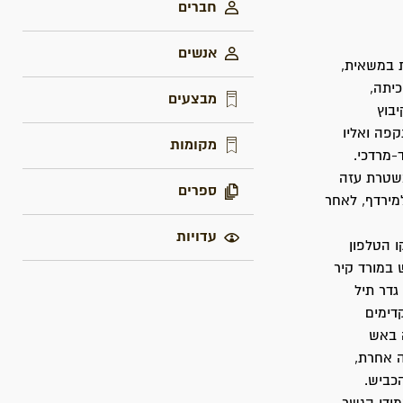
חברים
אנשים
20:3 מקיבוץ בארות יצחק. לאחר נסיעה של כ- 20 דקות במשאית,
של כיתה,
מבצעים
יבוץ
פה ואליו
מקומות
-מרדכי.
משטרת עזה
ספרים
מירדף, לאחר
עדויות
ו הטלפון
 במורד קיר
גדר תיל
דימים
ה באש
ה אחרת,
כביש.