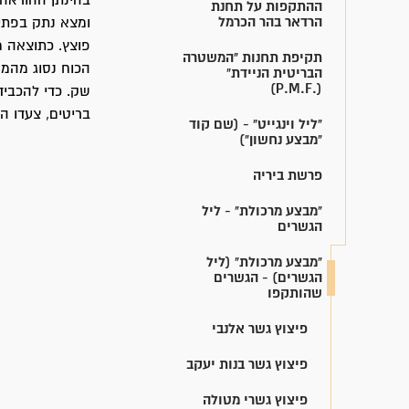
בהינתן ההוראה 
ההתקפות על תחנת
הרדאר בהר הכרמל
ומצא נתק בפתיל
פוצץ. כתוצאה מ
תקיפת תחנות "המשטרה
הכוח נסוג מהמ
הבריטית הניידת"
(.P.M.F)
שק. כדי להכביד
בריטים, צעדו הלוחמים 40 ק"מ, עד לקיב
"ליל וינגייט" - (שם קוד
"מבצע נחשון")
פרשת ביריה
"מבצע מרכולת" - ליל
הגשרים
"מבצע מרכולת" (ליל
הגשרים) - הגשרים
שהותקפו
פיצוץ גשר אלנבי
פיצוץ גשר בנות יעקב
פיצוץ גשרי מטולה