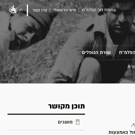
עמותת דור הפלמ"ח
סיור וירטואלי
צרו קשר
English
הפלמ"ח
שורת הנופלים
מ"ח
תוכן מקושר
מושגים
.
ול באמצעות