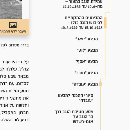
עמידת הנגב במצור –
מה-10.6 עד 15.10.1948
המבצעים ההתקפיים
לכיבוש הנגב כולו -
15.10.1948 עד 10.3.1949
מעבר לדף התמונה
מבצע "יואב"
בדרך מסדום לקלי
מבצע "לוט"
מבצע "אסף"
על פי הידיעות, 
מבצע "חורב"
מבצע "עובדה"
מנוע וסירת משו
סיורי ההכנה למבצע
את מתקני היריד
"עובדה"
וחלשה על אזור 
מסע חטיבת הנגב דרך
חברון. במקביל,
הר הנגב עד
בפעולות האלה י
אום-רשרש