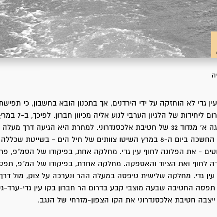
ה
עין גדי לא הוחזקה על ידי הירדנים, אך בתכנון הובא בחשבון, כי תפישת
מבאר שבע פלוגה א' מגדוד 32 של חטיבת אלכסנדרוני. למחרת היא הגיעה דרך מ
לסדום. עם רדת החשכה ביום ה-8 במרץ השיטו צוותים של חיל הים - בשייטת 
טים - את הפלוגה לחוף עין גדי. מחלקה אחת, בפיקודו של הסמ"פ, פ
ה לחוף ואת הציוד והאספקה. מחלקה אחרת, בפיקודו של המ"פ, תפס
עין גדי. מחלקה שלישית טיפסה במעלה ההר ונערכה על צוק, מול דרך ה
 תפסה החטיבה שבעה מוצבי קבע בדרום הר חברון בקו עין גדי-ערד-ג
יצבה חטיבת אלכסנדרוני את הקו הצפון-מזרחי של הנגב.