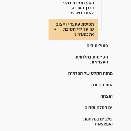
מסע חטיבת גולני
בדרך הערבה
לאום-רשרש
תפיסת עין גדי וייצוב
קו על ידי חטיבת
אלכסנדרוני
פעולות בים
הטייסות במלחמת
העצמאות
מחנה הקלט של הפלמ"ח
אות הגבורה
הנצחה
ים המלח וסדום
שלבים במלחמת
העצמאות