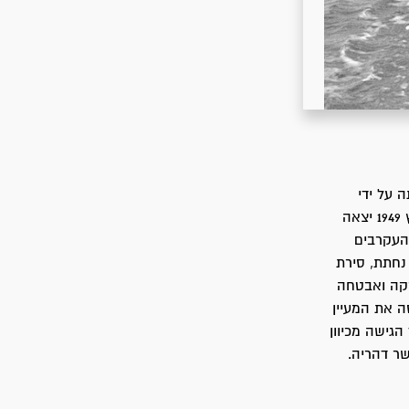
מעבר לדף התמונה
ה על ידי
צה"ל, עלולה לגרום ליחידות של הלגיון הערבי לנוע אליה מכיוון חברון. לפיכך, ב-7 במרץ 1949 יצאה
עלה העקרבים
שכללה נחתת, סירת
רקה ואבטחה
ה את המעיין
גישה מכיוון
שר דהריה.