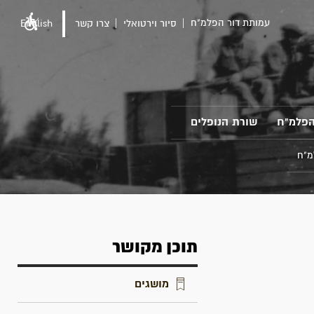
עמותת דור הפלמ"ח
סיור וירטואלי
צרו קשר
English
הפלמ"ח
שורת הנופלים
מ"ח
תוכן מקושר
מושגים