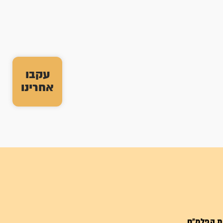
עקבו
אחרינו
ת הפלמ"ח