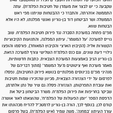
הוועד הפועל של הסתדרות העובדים הכללית מאוקטובר 1948
שקבעה כי יש לבצר את מעמדן של חטיבות הפלמ"ח). עתה
התממשה אזהרתה, והתברר כי ההבטחות שניתנו מפי ראש
הממשלה ושר הביטחון דוד בן-גוריון ואנשי מפלגתו, לא היו אלא
הבטחות שווא.
מפ"ם פתחה במערכת הסברה נגד פירוק חטיבות הפלמ"ח. שוב
גוייס למערכה 'על המשמר', עיתון המפלגה, והתנועות הקיבוציות
הקשורות אליה (הקיבוץ הארצי והקיבוץ המאוחד), פורסמו והופצו
גילויי דעת שונים, וגם כנס הפלמ"ח השלישי צורף למערכה הזאת.
בן-גוריון הגיב באמצעות המערכת הצבאית. כתבות חדשותיות,
מאמר מערכת ואף ציטוטים מ'על המשמר' (מתוך דבריהם של
מנהיגי מפ"ם בכינוסים מפלגתיים בנושא פירוק החטיבות), נפסלו
לפרסום על ידי הצנזורה הצבאית, מכיוון שהזכירו שמות חטיבות
ואת עובדת התפרקותן. הצנזורה פסלה גם שיר של נתן אלתרמן,
שביקר בחריפות את פירוק הפלמ"ח. משרד הביטחון ביטל את
הדפסת הספר 'יומן הפעולות של הפלמ"ח', שהוצאתו לאור אושרה
קודם לכן. בנוסף לכך, הורה בן-גוריון לרמטכ"ל להדיח מכהונתו את
עורך העיתון 'במחנה', משה שמיר (איש הפלמ"ח), בשל פרסום