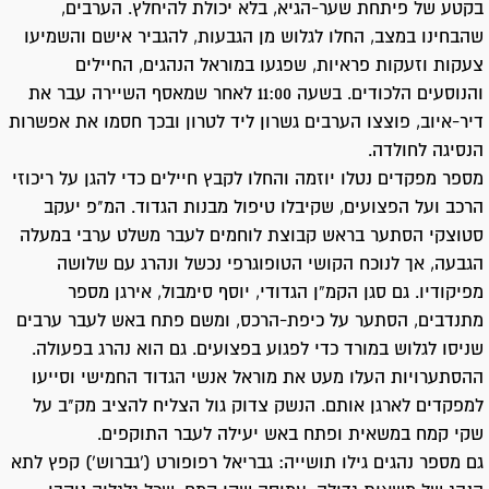
בקטע של פיתחת שער-הגיא, בלא יכולת להיחלץ. הערבים,
שהבחינו במצב, החלו לגלוש מן הגבעות, להגביר אישם והשמיעו
צעקות וזעקות פראיות, שפגעו במוראל הנהגים, החיילים
והנוסעים הלכודים. בשעה 11:00 לאחר שמאסף השיירה עבר את
דיר-איוב, פוצצו הערבים גשרון ליד לטרון ובכך חסמו את אפשרות
הנסיגה לחולדה.
מספר מפקדים נטלו יוזמה והחלו לקבץ חיילים כדי להגן על ריכוזי
הרכב ועל הפצועים, שקיבלו טיפול מבנות הגדוד. המ"פ יעקב
סטוצקי הסתער בראש קבוצת לוחמים לעבר משלט ערבי במעלה
הגבעה, אך לנוכח הקושי הטופוגרפי נכשל ונהרג עם שלושה
מפיקודיו. גם סגן הקמ”ן הגדודי, יוסף סימבול, אירגן מספר
מתנדבים, הסתער על כיפת-הרכס, ומשם פתח באש לעבר ערבים
שניסו לגלוש במורד כדי לפגוע בפצועים. גם הוא נהרג בפעולה.
ההסתערויות העלו מעט את מוראל אנשי הגדוד החמישי וסייעו
למפקדים לארגן אותם. הנשק צדוק גול הצליח להציב מק"ב על
שקי קמח במשאית ופתח באש יעילה לעבר התוקפים.
גם מספר נהגים גילו תושייה: גבריאל רפופורט (‘גברוש’) קפץ לתא