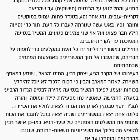
הנהג של משאית גדולה, עמוסה שקי קמח, שכל גלגליה נוקבו,
התניע והחל לנוע על הג'נטים (חישוקים) עד שהביאה
לקריית-ענבים. נהג אחר נסע בטנדר פתוח, עמוס במוקשים
וחומר-נפץ, באש עשה שנורתה לעברו כל העת. תוך כדי נסיעה
חילץ חבר פצוע ועל אף שני צמיגים פגועים, המשיך בנסיעה
המסוכנת עד לקריית-ענבים.
החיילים במשורייני הליווי ירו כל העת במקלעים כדי לחפות על
חבריהם, שהועברו אל תוך המשוריינים באמצעות הפתחים
שבתחתיתם.
בעיצומו של הקרב הגיע יצחק רבין, מח"ט ‘הראל’, שנסע במאסף
השיירה, לאזור המארב והבין כי הכוח הלכוד לא יוכל להיחלץ
בכוחות עצמו. לפיכך המשיך בנסיעה מהירה לבסיס הגדוד הרביעי
במעלה-החמישה, שאנשיו נחו מפעילות-לילה עמוסה, והורה
למג"ד יוסף טבנקין לארגן את הגדוד לצאת לחלץ את השיירה.
פלוגה אחת יצאה במשוריינים ושניה יצאה ברגל לתגבר את הכוח
שתפס את המשלטים הצפוניים של שער-הגיא. כמו-כן אישר רבין
להוציא מה’סליק’ את השיריוניות נושאות-התותח, שנגנבו
מהבריטים והוסתרו עד אז.