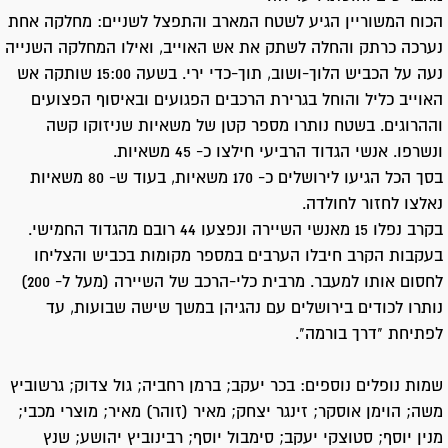
הכוח המשוריין הגיע לשטח המארב והתפצל לשניים: מחלקה אחת
נערכה כרתק והחלה לשתק את אש האוייב, ואילו המחלקה השנייה
נעה על הכביש הלוך-ושוב, תוך-כדי ירי. בשעה 15:00 שותקה אש
האוייב כליל והוחל בגרירת הרכבים הפגועים ובאיסוף הפצועים
וההרוגים. בשטח נותרו מספר קטן של משאיות שניזוקו קשה
ונשרפו. אנשי הגדוד הרביעי חילצו כ- 45 משאיות.
בסך הכל הגיעו לירושלים כ- 170 משאיות, בעוד ש- 80 משאיות
נאלצו לחזור לחולדה.
בקרב נפלו 15 מאנשי השיירה ונפצעו 44 רובם מהגדוד החמישי.
בעקבות הקרב חיבלו הערבים במספר מקומות בכביש והצליחו
לחסום אותו למעבר. מרבית כלי-הרכב של השיירה (מעל ל- 200)
נותרו לכודים בירושלים עם נהגיהן במשך שישה שבועות, עד
לפתיחת "דרך בורמה".
שמות נופלים נוספים: בכר יעקב; ברמן רחביה; גול צדוק; גרשוביץ
משה; הוימן אוסקר; זינגר יצחק; מאיר (זוהר) מאיר; מוצרי מכבי;
מנין יוסף; סטוצקי יעקב; סימבול יוסף; רבינוביץ יהושע; שנץ