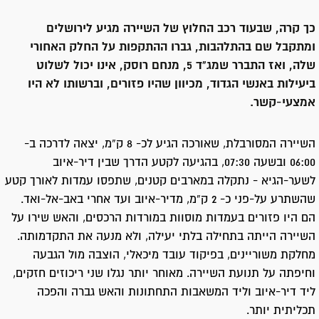
כך קרה, שבעוד רכב החלוץ של השיירה מגיע לירושלים
ומתקבל שם בהתלהבות, גברו ההתקפות על החלק האחורי
שלה, ואז התברר שמג"ד 5, מנחם רוסק, אינו יכול לשלוט
ביעילות באנשי הגדוד, מכיוון שהיו פזורים, וברשותו לא היו
אמצעי-קשר.
השיירה המסורבלת, שאורכה הגיע לכ- 8 ק”מ, יצאה לדרכה ב-
06:00 ובשעה 07:30, בהגיעה לקטע הדרך שבין דיר-איוב
לשער-הגיא - נתקלה במארבים קטנים, שתפסו עמדות לאורך קטע
שהשתרע על-פני כ- 2 ק”מ, מדיר-איוב ועד אחרי באב-אל-ואד.
הם היו פזורים בעמדות מוסוות במורדות הרכסים, והאש שירו על
השיירה הייתה בתחילה בלתי יעילה, ולא מנעה את התקדמותה.
מחלקת משוריינים, בפיקוד עובד מיכאלי, הוצבה מול הגבעה
וחיפתה על תנועת השיירה. מאוחר יותר נגלו שני ריכוזים חזקים,
ליד דיר-איוב וליד המשאבות התחתונות והאש גברה והפכה
תכליתית יותר.