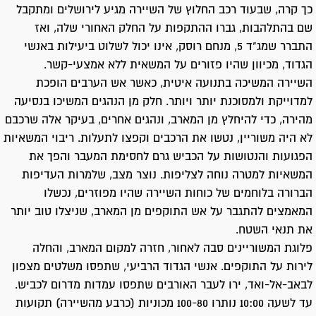
כך קרה, שבעוד רכב החלוץ של השיירה מגיע לירושלים ומתקבל
שם בהתלהבות, גברו ההתקפות על החלק האחורי שלה, ואז
התברר שמג"ד 5, מנחם רוסק, אינו יכול לשלוט ביעילות באנשי
הגדוד, מכיוון שהיו פזורים על המשאית ללא אמצעי-קשר.
השיירה המשיכה בתנועה איטית, כאשר אש הערבים הופכת
למדוייקת ולמסוכנת יותר ויותר. חלק מן הנהגים המשיכו בנסיעה
מהירה, כדי להיחלץ מן המארב, ונהגים אחרים, בעיקר אלה שרכבם
לא היה משוריין, נטשו את הרכבים וקפצו לתעלות. ריבוי המשאיות
הפגועות והנטושות על הכביש גרם לחסימת המעבר והפך את
המשאיות למטרה נוחה לצליפות. נוצר מצב, שלמרות העדיפות
הברורה בלוחמים של כוחות השיירה שהיו מפוזרים, נכשלו
המאמצים להתגבר על אש התוקפים מן המארב, שניצלו טוב יותר
את תנאי השטח.
פלוגת המשוריינים סבה לאחור, חזרה למקום המארב, והחלה
לירות על התוקפים. אנשי הגדוד הרביעי, שתפסו משלטים מצפון
לבאב-אל-ואד, ירו לעבר האורבים שתפסו עמדות מדרום לכביש.
עד לשעה 10:00 נותרו 100-80 מכוניות (כרבע מהשיירה) תקועות