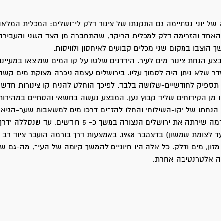
של יוני נסתיימה גם התקנתו של צינור דלק לירושלים: המכלית המל
האחד והזרימה דלק למכלית הריקה, שהתחברה מן הצד השני והעבירה
ך הוצבו במקום שני מכלים קבועים לאיחסון ולוויסות.
ע הנחת צינור מים לעיר. הירדנים שלטו על קו המים שמוצאו במעיינות
ר שלא ניתן היה לסמוך עליו. בירושלים עצמה ניכרה מצוקת מים קשה, 
ספיק לחודשיים-שלושה בלבד. לפיכך הוחלט להניח קו צינורות חדש 
 מן הקידוחים שליד קבוץ נען. המבצע נעשה בחשאי והסתיים במהירות
לסיכום: דרך בורמה שירתה את ירושלים הנצורה במשך כ- 5 חודשים, ע
(מצומת נחשון עד לצומת שמשון) בדצמבר 1948. באמצעות דרך בורמה הועבר צ
זון, מים ודלק. כל אלה היו חיוניים להמשך קיומה של העיר, מה-גם 
תה אלטרנטיבה אחרת.