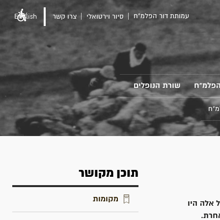
עמותת דור הפלמ"ח
סיור וירטואלי
צרו קשר
English
הפלמ"ח
שורת הנופלים
מ"ח
תוכן מקושר
מקומות
 אלה היו
חרת.