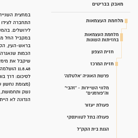
מאבק בבריטים
במחצית השנייה 
מלחמת העצמאות
התחברה לצידו 
לירושלים. בהמש
מלחמת העצמאות
במקביל החל מבצ
בחזיתות השונות
בראש-העין, הסד
חזית הצפון
הכמות שנאגרה ת
שיקבל את מימיו
חזית המרכז
11.8.48 הושלמה הנחתו של 'קו-השילוח' והחלו להזרים דרכו מים למשאבות שער-הגיא.
פרשת האוניה 'אלטלנה'
מלווי השיירות - "זהבי"
נשק ותחמושת, מ
וה"פורמנים"
הנדונה לא היי
פעולת יעזור
פעולה בתל לטווינסקי
הגנת בית הקק"ל