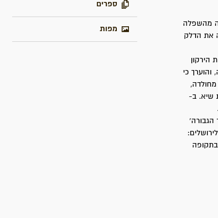
ספרים
אה מהשפלה
מפות
 את הדלק
 הירקון
והוערך כי
מחולדה,
 שיא. ב-
ד שנסללה 'דרך הגבורה'
יוד רב לירושלים:
שבתקופה