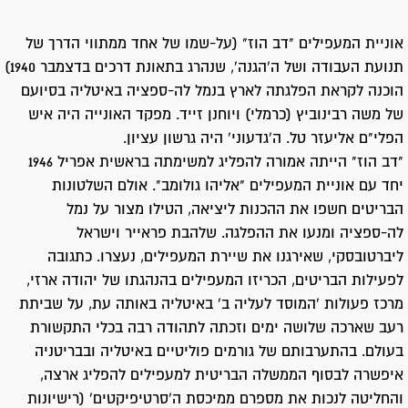
אוניית המעפילים "דב הוז" (על-שמו של אחד ממתווי הדרך של
תנועת העבודה ושל ה'הגנה', שנהרג בתאונת דרכים בדצמבר 1940)
הוכנה לקראת הפלגתה לארץ בנמל לה-ספציה באיטליה בסיועם
של משה רבינוביץ (כרמלי) ויוחנן זייד. מפקד האונייה היה איש
הפלי"ם אליעזר טל. ה'גדעוני' היה גרשון עציון.
"דב הוז" הייתה אמורה להפליג למשימתה בראשית אפריל 1946
יחד עם אוניית המעפילים "אליהו גולומב". אולם השלטונות
הבריטים חשפו את ההכנות ליציאה, הטילו מצור על נמל
לה-ספציה ומנעו את ההפלגה. שלהבת פראייר וישראל
ליברטובסקי, שאירגנו את שיירת המעפילים, נעצרו. כתגובה
לפעילות הבריטים, הכריזו המעפילים בהנהגתו של יהודה ארזי,
מרכז פעולות 'המוסד לעליה ב' באיטליה באותה עת, על שביתת
רעב שארכה שלושה ימים וזכתה לתהודה רבה בכלי התקשורת
בעולם. בהתערבותם של גורמים פוליטיים באיטליה ובבריטניה
איפשרה לבסוף הממשלה הבריטית למעפילים להפליג ארצה,
והחליטה לנכות את מספרם ממיכסת ה'סרטיפיקטים' (רישיונות